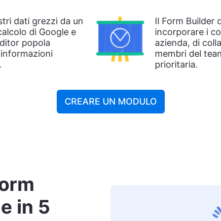
tri dati grezzi da un
Il Form Builder
 calcolo di Google e
incorporare i co
ditor popola
azienda, di col
 informazioni
membri del team
.
prioritaria.
CREARE UN MODULO
form
e in 5