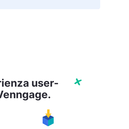
rienza user-
i Venngage.