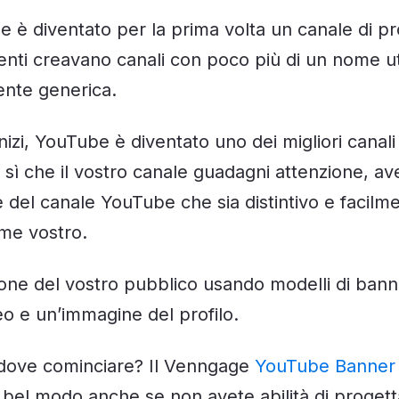
è diventato per la prima volta un canale di pr
utenti creavano canali con poco più di un nome u
ente generica.
inizi, YouTube è diventato uno dei migliori canali
r sì che il vostro canale guadagni attenzione, av
e del canale YouTube che sia distintivo e facilm
ome vostro.
zione del vostro pubblico usando modelli di ban
eo e un’immagine del profilo.
dove cominciare? Il Venngage
YouTube Banner
n bel modo anche se non avete abilità di progett