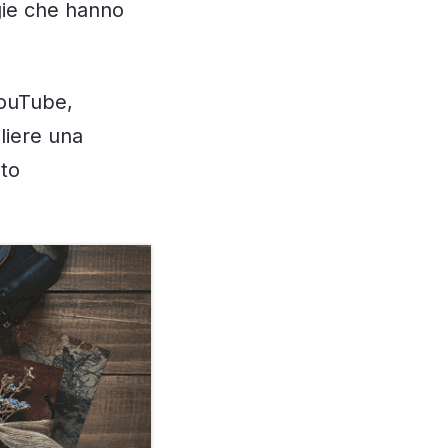
egie che hanno
YouTube,
liere una
sto