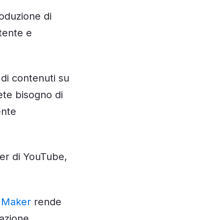
oduzione di
tente e
 di contenuti su
ete bisogno di
ente
ner di YouTube,
 Maker
rende
azione.