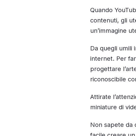
Quando YouTube 
contenuti, gli 
un’immagine ut
Da quegli umili 
internet. Per fa
progettare l’art
riconoscibile c
Attirate l’atten
miniature di vid
Non sapete da 
facile creare u