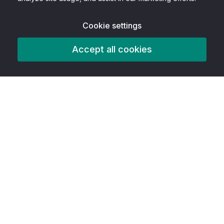
Cookie settings
Accept all cookies
Prodotto
Caratteristiche
AITools
Strumenti di accessibilità
Il migliore della classe
Creatore di infografiche gratuito
Creatore di linee temporali gratuito
Creatore di brochure gratuito