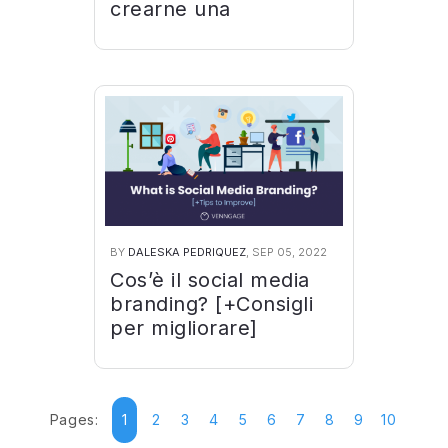
crearne una
BY
DALESKA PEDRIQUEZ
, SEP 05, 2022
Cos’è il social media
branding? [+Consigli
per migliorare]
Pages:
1
2
3
4
5
6
7
8
9
10