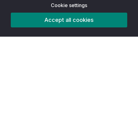
Cookie settings
Accept all cookies
Prodotto
Caratteristiche
AITools
Strumenti di accessibilità
Il migliore della classe
Creatore di infografiche gratuito
Creatore di linee temporali gratuito
Creatore di brochure gratuito
Creatore di poster gratuito